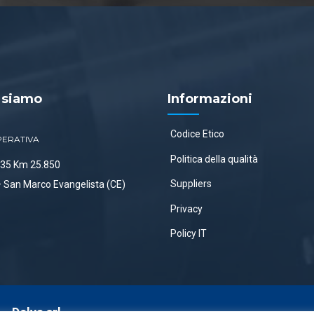
 siamo
Informazioni
Codice Etico
PERATIVA
Politica della qualità
 335 Km 25.850
Suppliers
 San Marco Evangelista (CE)
Privacy
Policy IT
i –
Delva srl