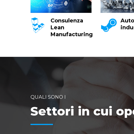
Consulenza
Aut
Lean
indu
Manufacturing
QUALI SONO I
Settori in cui o