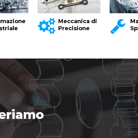
omazione
Meccanica di
Ma
striale
Precisione
Sp
periamo