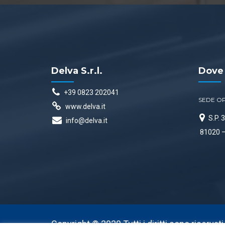
Delva S.r.l.
Dove
+39 0823 202041
SEDE O
www.delva.it
S.P.
info@delva.it
81020 –
Copyright © 2020 Tutti i diritti sono riservat