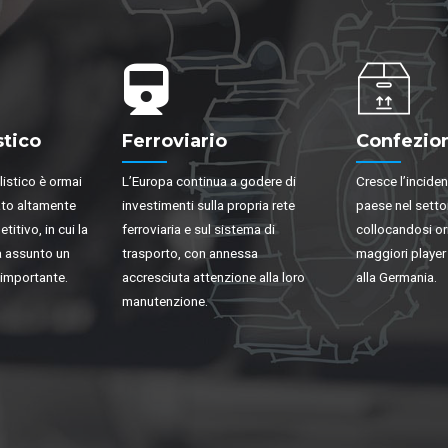
stico
Ferroviario
Confezio
listico è ormai
L’Europa continua a godere di
Cresce l’incide
ato altamente
investimenti sulla propria rete
paese nel setto
tivo, in cui la
ferroviaria e sul sistema di
collocandosi orma
ha assunto un
trasporto, con annessa
maggiori player
importante.
accresciuta attenzione alla loro
alla Germania.
manutenzione.