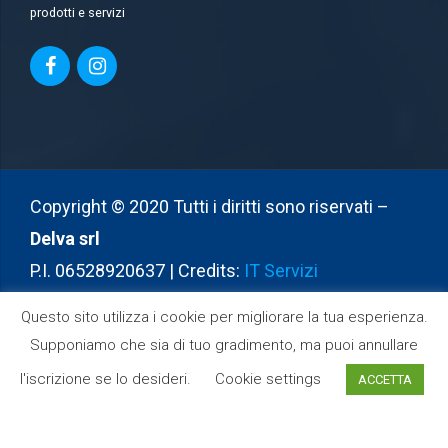
prodotti e servizi
Copyright © 2020 Tutti i diritti sono riservati –
Delva srl
P.I. 06528920637 | Credits:
IT Servizi
Home
Azienda
Prodotti
Servizi
Questo sito utilizza i cookie per migliorare la tua esperienza.
Supponiamo che sia di tuo gradimento, ma puoi annullare
Partners
Contatti
l'iscrizione se lo desideri.
Cookie settings
ACCETTA