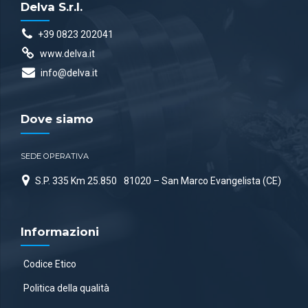
Delva S.r.l.
+39 0823 202041
www.delva.it
info@delva.it
Dove siamo
SEDE OPERATIVA
S.P. 335 Km 25.850
81020 – San Marco Evangelista (CE)
Informazioni
Codice Etico
Politica della qualità