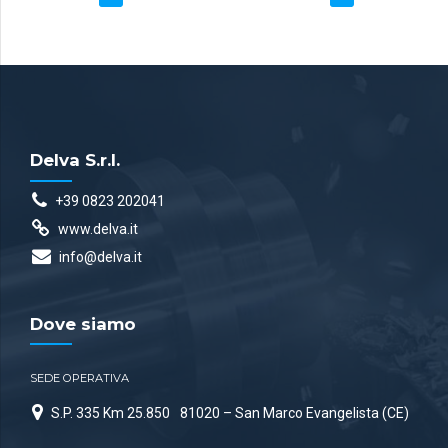
Delva S.r.l.
+39 0823 202041
www.delva.it
info@delva.it
Dove siamo
SEDE OPERATIVA
S.P. 335 Km 25.850
81020 – San Marco Evangelista (CE)