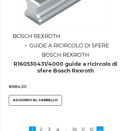
BOSCH REXROTH
GUIDE A RICIRCOLO DI SFERE
BOSCH REXROTH
R160530431/4000 guide a ricircolo di
sfere Bosch Rexroth
€
684,50
AGGIUNGI AL CARRELLO
1
2
3
4
…
10
11
12
→