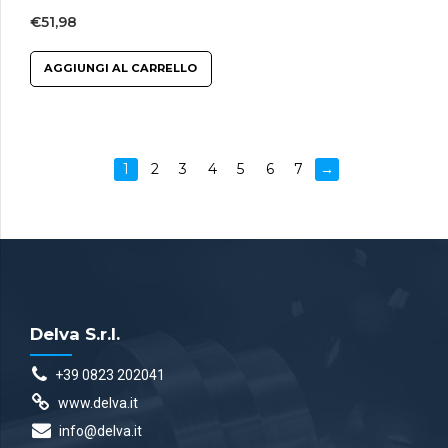
€
51,98
AGGIUNGI AL CARRELLO
1
2
3
4
5
6
7
→
Delva S.r.l.
+39 0823 202041
www.delva.it
info@delva.it