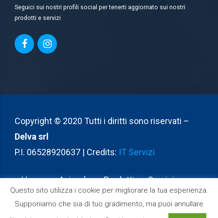
Seguici sui nostri profili social per tenerti aggiornato sui nostri
prodotti e servizi
Copyright © 2020 Tutti i diritti sono riservati –
Delva srl
P.I. 06528920637 | Credits:
IT Servizi
Home
Azienda
Prodotti
Servizi
Questo sito utilizza i cookie per migliorare la tua esperienza.
Partners
Contatti
Supponiamo che sia di tuo gradimento, ma puoi annullare