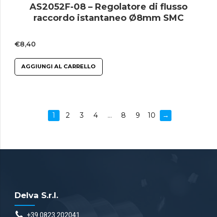
AS2052F-08 – Regolatore di flusso
raccordo istantaneo Ø8mm SMC
€
8,40
AGGIUNGI AL CARRELLO
1
2
3
4
…
8
9
10
→
Delva S.r.l.
+39 0823 202041