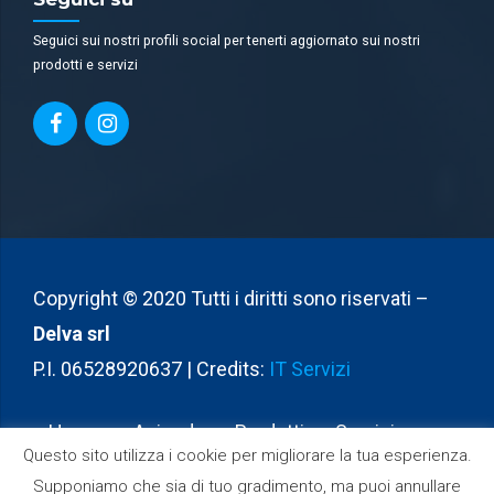
Seguici sui nostri profili social per tenerti aggiornato sui nostri
prodotti e servizi
Copyright © 2020 Tutti i diritti sono riservati –
Delva srl
P.I. 06528920637 | Credits:
IT Servizi
Home
Azienda
Prodotti
Servizi
Questo sito utilizza i cookie per migliorare la tua esperienza.
Partners
Contatti
Supponiamo che sia di tuo gradimento, ma puoi annullare