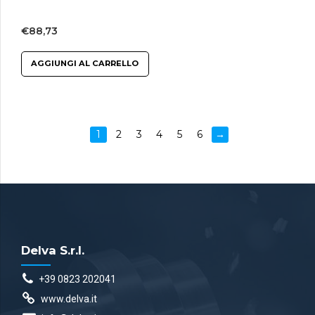
€
88,73
AGGIUNGI AL CARRELLO
1
2
3
4
5
6
→
Delva S.r.l.
+39 0823 202041
www.delva.it