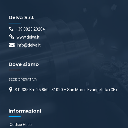
Delva S.r.l.
+39 0823 202041
www.delva.it
info@delva.it
Dove siamo
SEDE OPERATIVA
S.P. 335 Km 25.850
81020 – San Marco Evangelista (CE)
Informazioni
Codice Etico