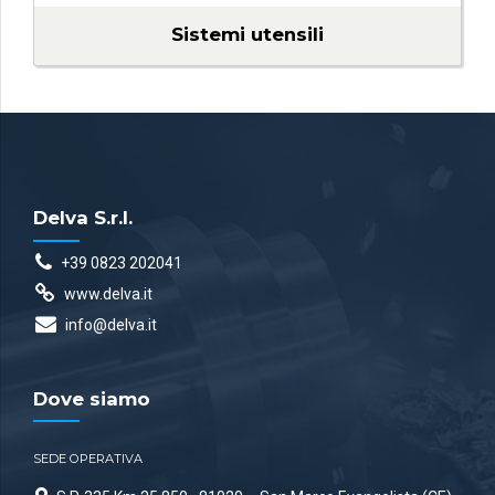
Sistemi utensili
Delva S.r.l.
+39 0823 202041
www.delva.it
info@delva.it
Dove siamo
SEDE OPERATIVA