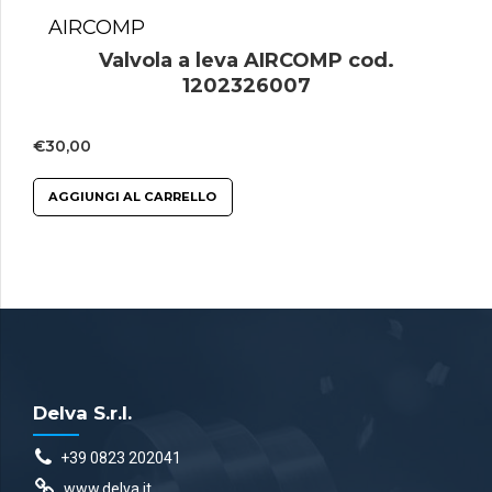
AIRCOMP
Valvola a leva AIRCOMP cod.
1202326007
€
30,00
AGGIUNGI AL CARRELLO
Delva S.r.l.
+39 0823 202041
www.delva.it