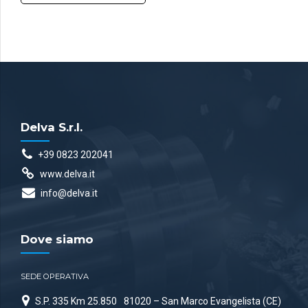
Delva S.r.l.
+39 0823 202041
www.delva.it
info@delva.it
Dove siamo
SEDE OPERATIVA
S.P. 335 Km 25.850
81020 – San Marco Evangelista (CE)