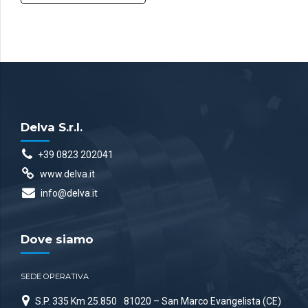
Delva S.r.l.
+39 0823 202041
www.delva.it
info@delva.it
Dove siamo
SEDE OPERATIVA
S.P. 335 Km 25.850
81020 – San Marco Evangelista (CE)