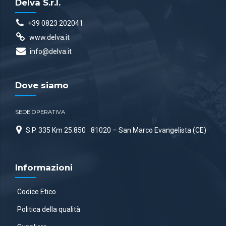
Delva S.r.l.
+39 0823 202041
www.delva.it
info@delva.it
Dove siamo
SEDE OPERATIVA
S.P. 335 Km 25.850
81020 – San Marco Evangelista (CE)
Informazioni
Codice Etico
Politica della qualità