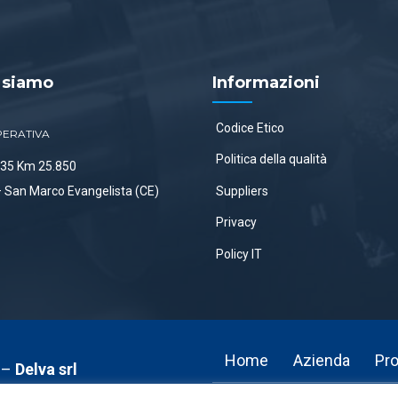
 siamo
Informazioni
Codice Etico
PERATIVA
Politica della qualità
 335 Km 25.850
Suppliers
 San Marco Evangelista (CE)
Privacy
Policy IT
Home
Azienda
Pro
i –
Delva srl