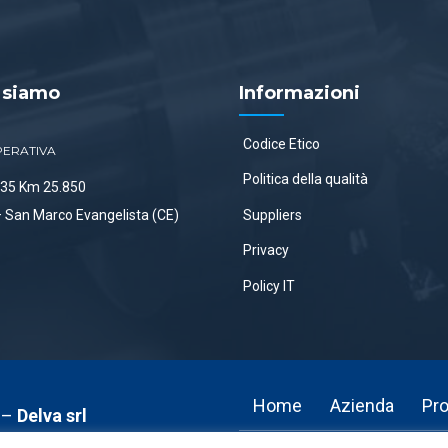
 siamo
Informazioni
Codice Etico
PERATIVA
Politica della qualità
 335 Km 25.850
Suppliers
 San Marco Evangelista (CE)
Privacy
Policy IT
Home
Azienda
Pro
i –
Delva srl