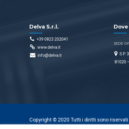
Delva S.r.l.
Dove
+39 0823 202041
SEDE O
www.delva.it
S.P.
info@delva.it
81020 –
Copyright © 2020 Tutti i diritti sono riservat
P.I. 06528920637 | Credits:
IT Servizi