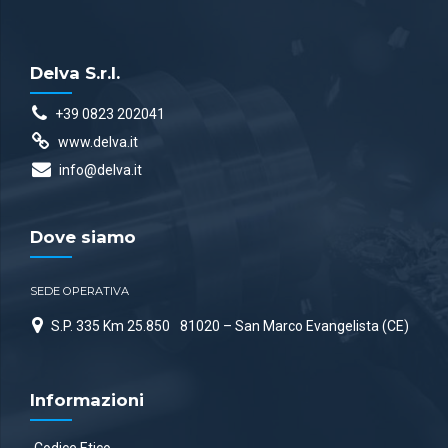
Delva S.r.l.
+39 0823 202041
www.delva.it
info@delva.it
Dove siamo
SEDE OPERATIVA
S.P. 335 Km 25.850
81020 – San Marco Evangelista (CE)
Informazioni
Codice Etico