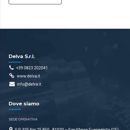
Delva S.r.l.
+39 0823 202041
www.delva.it
info@delva.it
Dove siamo
SEDE OPERATIVA
S.P. 335 Km 25.850
81020 – San Marco Evangelista (CE)