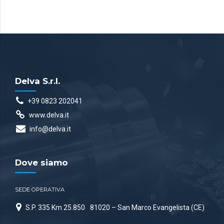
Delva S.r.l.
+39 0823 202041
www.delva.it
info@delva.it
Dove siamo
SEDE OPERATIVA
S.P. 335 Km 25.850
81020 – San Marco Evangelista (CE)