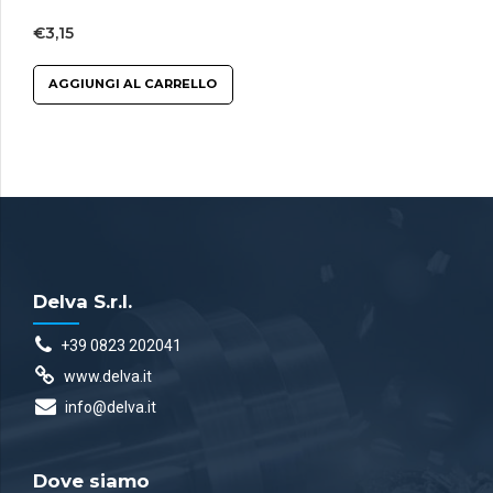
€
3,15
AGGIUNGI AL CARRELLO
Delva S.r.l.
+39 0823 202041
www.delva.it
info@delva.it
Dove siamo