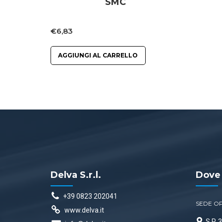
SMC
€
6,83
AGGIUNGI AL CARRELLO
Delva S.r.l.
Dove
+39 0823 202041
SEDE O
www.delva.it
S.P.