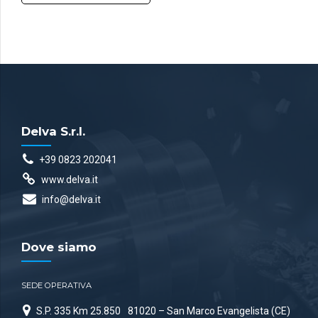
Delva S.r.l.
+39 0823 202041
www.delva.it
info@delva.it
Dove siamo
SEDE OPERATIVA
S.P. 335 Km 25.850
81020 – San Marco Evangelista (CE)