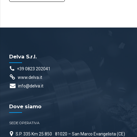
Delva S.r.l.
+39 0823 202041
www.delva.it
info@delva.it
Dove siamo
SEDE OPERATIVA
S.P. 335 Km 25.850
81020 – San Marco Evangelista (CE)