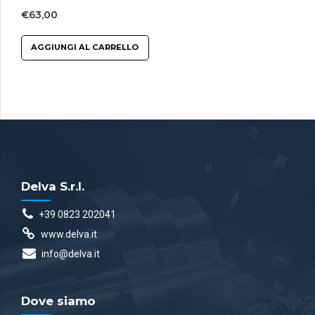
€
63,00
AGGIUNGI AL CARRELLO
Delva S.r.l.
+39 0823 202041
www.delva.it
info@delva.it
Dove siamo