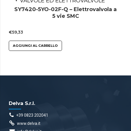
VALVOLE ED ELETTROVALVOLE
SY7420-5YO-02F-Q – Elettrovalvola a
5 vie SMC
€
59,33
AGGIUNGI AL CARRELLO
Delva S.r.l.
+39 0823 202041
www.delva.it