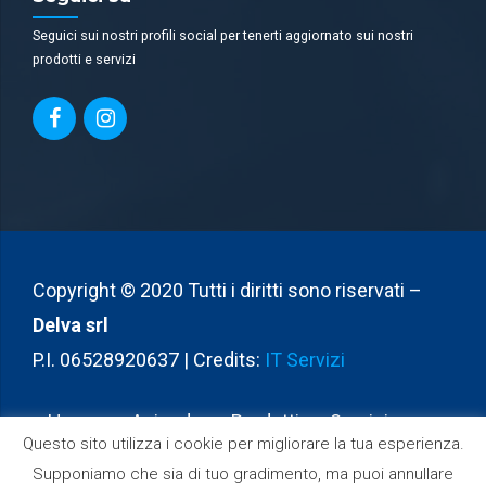
Seguici sui nostri profili social per tenerti aggiornato sui nostri
prodotti e servizi
Copyright © 2020 Tutti i diritti sono riservati –
Delva srl
P.I. 06528920637 | Credits:
IT Servizi
Home
Azienda
Prodotti
Servizi
Questo sito utilizza i cookie per migliorare la tua esperienza.
Partners
Contatti
Supponiamo che sia di tuo gradimento, ma puoi annullare