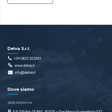
Delva S.r.l.
+39 0823 202041
www.delva.it
info@delva.it
Dove siamo
SEDE OPERATIVA
S.P. 335 Km 25.850
81020 – San Marco Evangelista (CE)