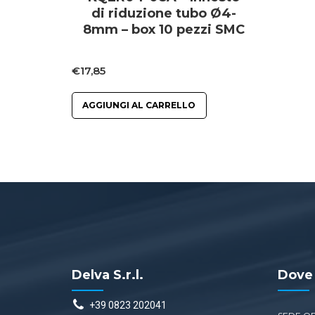
di riduzione tubo Ø4-
8mm – box 10 pezzi SMC
€
17,85
AGGIUNGI AL CARRELLO
Delva S.r.l.
Dove
+39 0823 202041