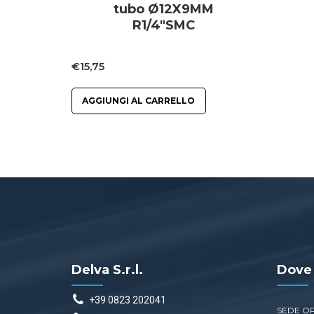
tubo Ø12X9MM
R1/4″SMC
€
15,75
AGGIUNGI AL CARRELLO
Delva S.r.l.
Dove
+39 0823 202041
SEDE O