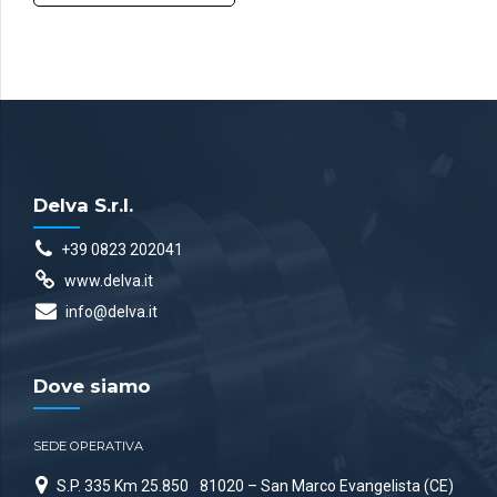
Delva S.r.l.
+39 0823 202041
www.delva.it
info@delva.it
Dove siamo
SEDE OPERATIVA
S.P. 335 Km 25.850
81020 – San Marco Evangelista (CE)