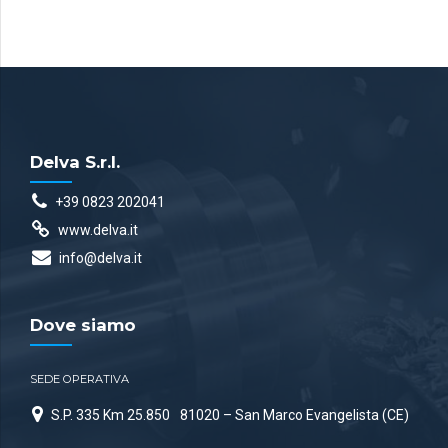
Delva S.r.l.
+39 0823 202041
www.delva.it
info@delva.it
Dove siamo
SEDE OPERATIVA
S.P. 335 Km 25.850
81020 – San Marco Evangelista (CE)