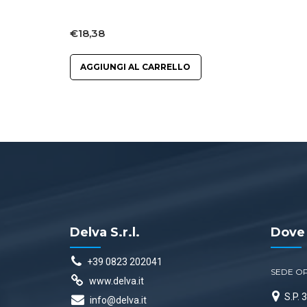
€
18,38
AGGIUNGI AL CARRELLO
Delva S.r.l.
Dove
+39 0823 202041
SEDE O
www.delva.it
S.P.
info@delva.it