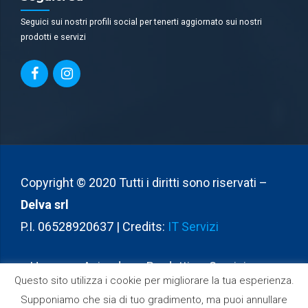
Seguici sui nostri profili social per tenerti aggiornato sui nostri
prodotti e servizi
Copyright © 2020 Tutti i diritti sono riservati –
Delva srl
P.I. 06528920637 | Credits:
IT Servizi
Home
Azienda
Prodotti
Servizi
Questo sito utilizza i cookie per migliorare la tua esperienza.
Partners
Contatti
Supponiamo che sia di tuo gradimento, ma puoi annullare