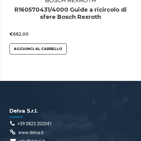
BOSCH REXROTH
R160570431/4000 Guide a ricircolo di
sfere Bosch Rexroth
€
662,00
AGGIUNGI AL CARRELLO
Delva S.r.l.
+39 0823 202041
www.delva.it