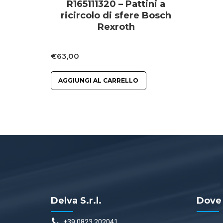
R165111320 – Pattini a
ricircolo di sfere Bosch
Rexroth
€
63,00
AGGIUNGI AL CARRELLO
Delva S.r.l.
Dove
+39 0823 202041