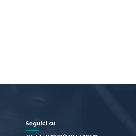
Seguici su
Seguici sui nostri profili social per tenerti