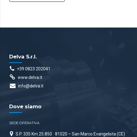
Delva S.r.l.
+39 0823 202041
www.delva.it
info@delva.it
Dove siamo
SEDE OPERATIVA
S.P. 335 Km 25.850
81020 – San Marco Evangelista (CE)