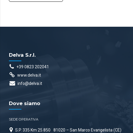
Delva S.r.l.
+39 0823 202041
www.delva.it
info@delva.it
Dove siamo
SEDE OPERATIVA
S.P. 335 Km 25.850
81020 – San Marco Evangelista (CE)