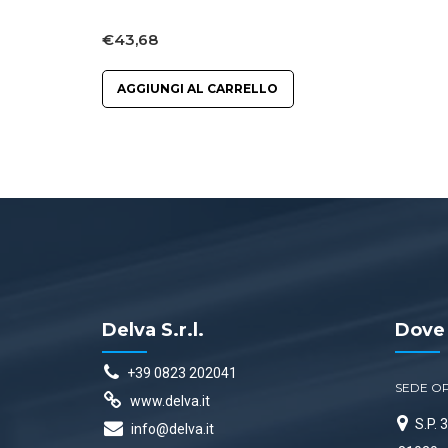
€
43,68
AGGIUNGI AL CARRELLO
Delva S.r.l.
Dove
+39 0823 202041
SEDE O
www.delva.it
S.P.
info@delva.it