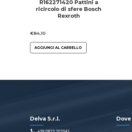
R162271420 Pattini a
ricircolo di sfere Bosch
Rexroth
€
84,10
AGGIUNGI AL CARRELLO
Delva S.r.l.
Dove
+39 0823 202041