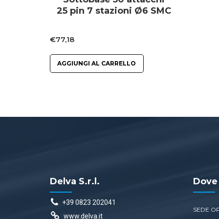
25 pin 7 stazioni Ø6 SMC
€
77,18
AGGIUNGI AL CARRELLO
Delva S.r.l.
Dove
+39 0823 202041
SEDE O
www.delva.it