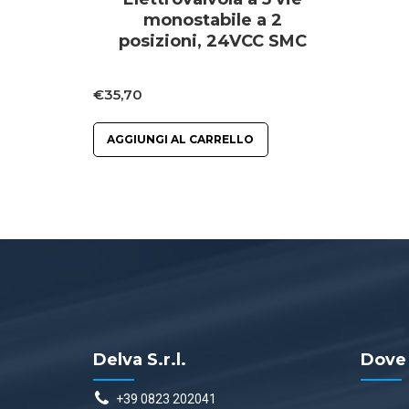
monostabile a 2
posizioni, 24VCC SMC
€
35,70
AGGIUNGI AL CARRELLO
Delva S.r.l.
Dove
+39 0823 202041