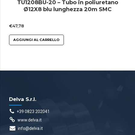
TU1208BU-20 – Tubo in poliuretano
Ø12X8 blu lunghezza 20m SMC
€
47,78
AGGIUNGI AL CARRELLO
Delva S.r.l.
+39 0823 202041
www.delva.it
info@delva.it