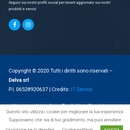
Seguici sui nostri profili social per tenerti aggiornato sui nostri
prodotti e servizi
Copyright © 2020 Tutti i diritti sono riservati –
Delva srl
P.I. 06528920637 | Credits:
IT Servizi
Home
Azienda
Prodotti
Servizi
Questo sito utilizza i cookie per migliorare la tua esperienza.
Partners
Contatti
Supponiamo che sia di tuo gradimento, ma puoi annullare
l'iscrizione se lo desideri.
Cookie settings
ACCETTA