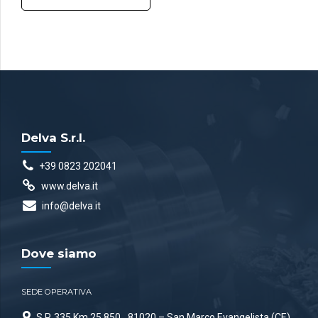
Delva S.r.l.
+39 0823 202041
www.delva.it
info@delva.it
Dove siamo
SEDE OPERATIVA
S.P. 335 Km 25.850
81020 – San Marco Evangelista (CE)